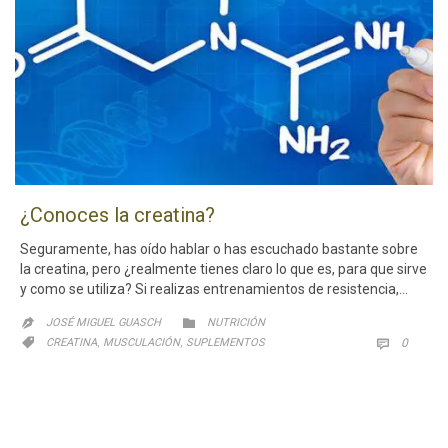
¿Conoces la creatina?
Seguramente, has oído hablar o has escuchado bastante sobre
la creatina, pero ¿realmente tienes claro lo que es, para que sirve
y como se utiliza? Si realizas entrenamientos de resistencia,…
CATEGORY

JOSÉ MIGUEL GUASCH
NUTRICIÓN

CATEGORY
,
,
COMM

CREATINA
MUSCULACIÓN
SUPLEMENTOS
0
