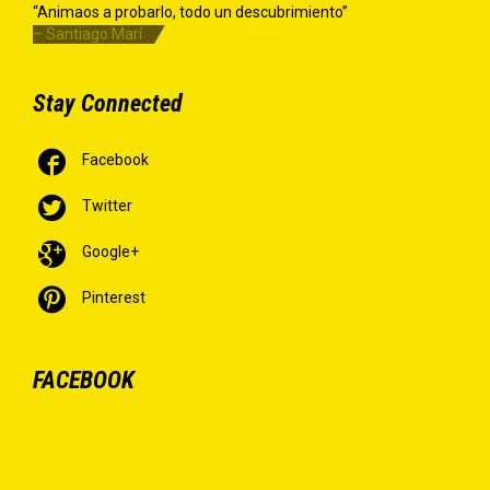
“Animaos a probarlo, todo un descubrimiento”
– Santiago Marí
Stay Connected

Facebook

Twitter

Google+

Pinterest
FACEBOOK